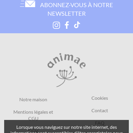
ABONNEZ-VOUS À NOTRE
NEWSLETTER
Cookies
Notre maison
Contact
Mentions légales et
CGU
FAQ
Lorsque vous naviguez sur notre site internet, des
CGV
informations sont susceptibles d'être enregistrées pour