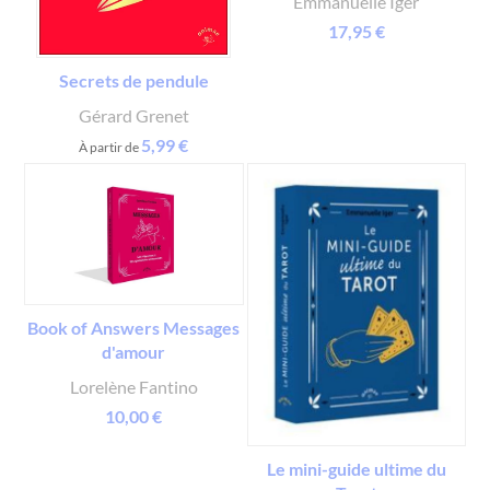
Emmanuelle Iger
17,95 €
Secrets de pendule
Gérard Grenet
5,99 €
À partir de
Book of Answers Messages
d'amour
Lorelène Fantino
10,00 €
Le mini-guide ultime du