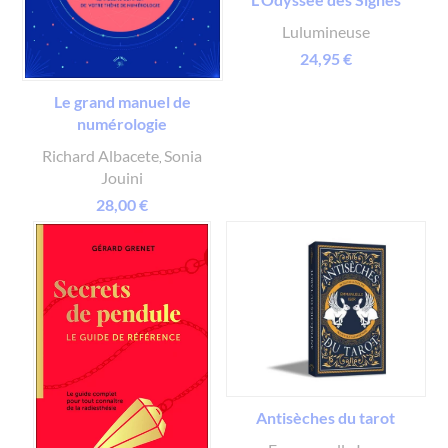
Lulumineuse
24,95 €
Le grand manuel de
numérologie
Richard Albacete
Sonia
,
Jouini
28,00 €
Antisèches du tarot