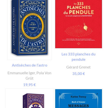
Les 333 planches du
pendule
Antisèches de l’astro
Gérard Grenet
Emmanuelle Iger
Pola Von
35,00 €
,
Grüt
19,95 €