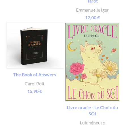
Tarot
Emmanuelle Iger
12,00 €
The Book of Answers
Carol Bolt
15,90 €
Livre oracle - Le Choix du
SOI
Lulumineuse