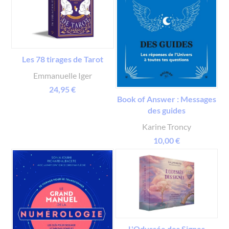
Les 78 tirages de Tarot
Emmanuelle Iger
24,95 €
Book of Answer : Messages
des guides
Karine Troncy
10,00 €
L'Odyssée des Signes