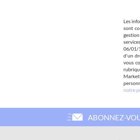
Les info
sont co
gesti
servic
06/01/1
d'un dr
vous co
rubriq
Marketi
personn
notre p
ABONNEZ-VOU