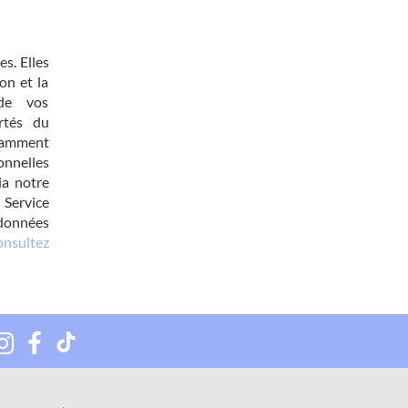
es. Elles
on et la
de vos
rtés du
otamment
onnelles
ia notre
 Service
 données
onsultez