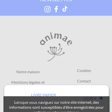
Cookies
Notre maison
Contact
Mentions légales et
CGU
FAQ
LIVRE PAPIER
CGV
12,00 €
Retours et commandes
Lorsque vous naviguez sur notre site internet, des
Format 110 X 140
304 Pages
En stock
informations sont susceptibles d'être enregistrées pour
Protection de vos
Animae