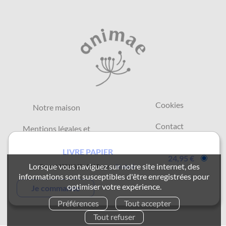
Cookies
Notre maison
Contact
Mentions légales et
CGU
FAQ
LIVRE PAPIER
24,95 €
CGV
Lorsque vous naviguez sur notre site internet, des
Format 100 X 140
144 Pages
En stock
Retours et commandes
informations sont susceptibles d'être enregistrées pour
Protection de vos
Animae
optimiser votre expérience.
données
Préférences
Tout accepter
Tout refuser