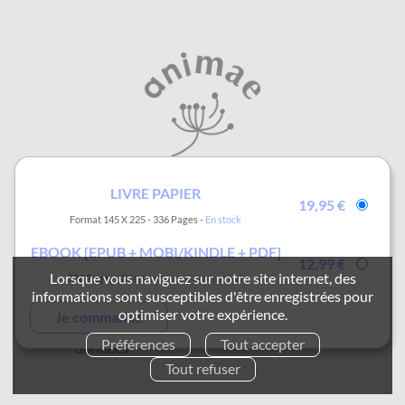
Cookies
LIVRE PAPIER
Notre maison
19,95 €
Format 145 X 225
336 Pages
En stock
Contact
Mentions légales et
CGU
EBOOK [EPUB + MOBI/KINDLE + PDF]
12,99 €
FAQ
Lorsque vous naviguez sur notre site internet, des
336 Pages
Téléchargement après achat
CGV
informations sont susceptibles d'être enregistrées pour
Retours et commandes
optimiser votre expérience.
Protection de vos
Animae
Préférences
Tout accepter
données
Tout refuser