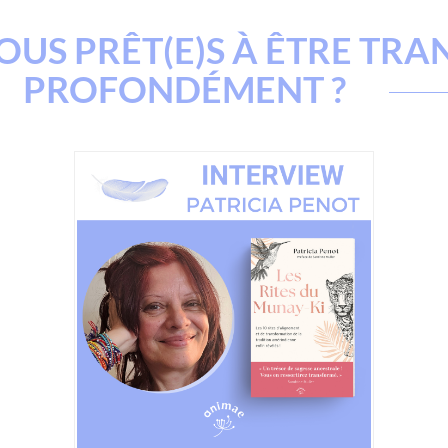
OUS PRÊT(E)S À ÊTRE TRA
PROFONDÉMENT ?