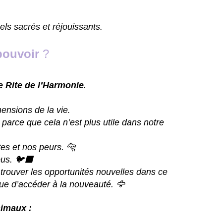
ls sacrés et réjouissants.
pouvoir
?
le Rite de l’Harmonie
.
hensions de la vie
.
parce que cela n’est plus utile dans notre
tes et nos peurs.
🐆
ous.
🐦‍⬛
 trouver les opportunités nouvelles dans ce
 que d’accéder à la nouveauté.
🦅
nimaux :