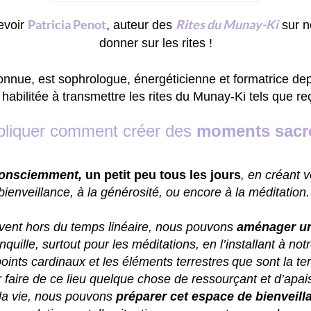
Patricia Penot
Rites
du Munay-Ki
evoir
, auteur des
sur n
donner sur les rites !
connue, est sophrologue, énergéticienne et formatrice de
abilitée à transmettre les rites du Munay-Ki tels que r
pliquer comment créer des
moments sacr
onsciemment,
un petit peu tous les jours
, en créant 
bienveillance, à la générosité, ou encore à la méditation
vent hors du temps linéaire, nous pouvons
aménager un
anquille, surtout pour les méditations, en l’installant à not
points cardinaux et les éléments terrestres
que sont la ter
 faire de ce lieu quelque chose de ressourçant et d’apai
la vie, nous pouvons
préparer cet espace de bienveill