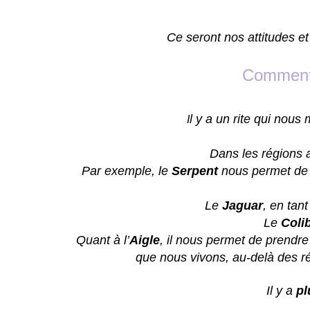
Ce seront nos attitudes e
Comment 
l y a un rite qui nous
I
Dans les régions a
Par exemple, le
Serpent
nous permet de m
Le
Jaguar
, en tan
Le
Colib
Quant à l’
Aigle
, il nous permet de prendre
que nous vivons, au-delà des ré
Il y a
pl