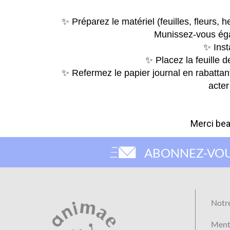
✨
Préparez le matériel (feuilles, fleurs, 
Munissez-vous égal
✨
Inst
✨
Placez la feuille 
✨
Refermez le papier journal en rabatta
acter
Merci be
ABONNEZ-VOU
Notr
Menti