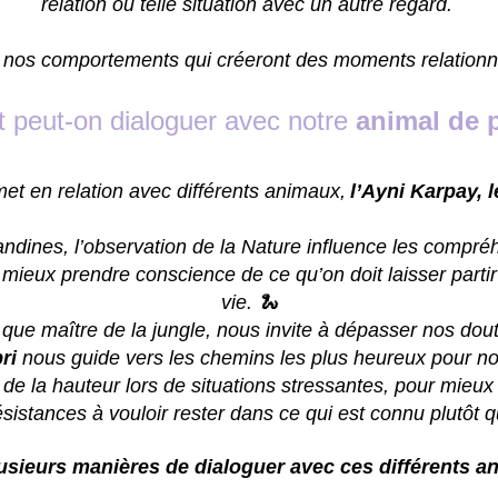
relation ou telle situation avec un autre regard.
t nos comportements qui créeront des moments relationne
peut-on dialoguer avec notre
animal de 
 met en relation
avec différents animaux,
l’Ayni Karpay, 
ndines, l’observation de la Nature influence les compré
ieux prendre conscience de ce qu’on doit laisser partir 
vie.
🐍
t que maître de la jungle, nous invite à dépasser nos dou
ri
nous guide vers les chemins les plus heureux pour n
 de la hauteur lors de situations stressantes, pour mieux
sistances à vouloir rester dans ce qui est connu plutôt
usieurs manières de dialoguer avec ces différents a